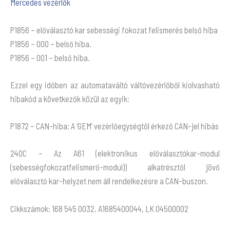
Mercedes vezérlők
P1856 – előválasztó kar sebességi fokozat felismerés belső hiba
P1856 – 000 – belső hiba.
P1856 – 001 – belső hiba.
Ezzel egy időben az automataváltó váltóvezérlőből kiolvasható
hibakód a következők közül az egyik:
P1872 – CAN-hiba: A ‘GEM’ vezérlőegységtől érkező CAN-jel hibás
240C – Az A61 (elektronikus előválasztókar-modul
(sebességfokozatfelismerő-modul)) alkatrésztől jövő
előválasztó kar-helyzet nem áll rendelkezésre a CAN-buszon.
Cikkszámok: 168 545 0032, A1685400044, LK 04500002