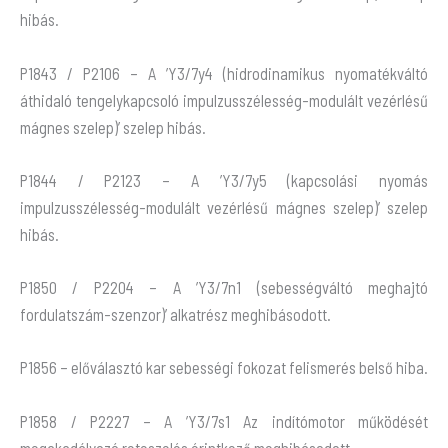
hibás.
P1843 / P2106 – A ’Y3/7y4 (hidrodinamikus nyomatékváltó
áthidaló tengelykapcsoló impulzusszélesség-modulált vezérlésű
mágnes szelep)’ szelep hibás.
P1844 / P2123 – A ’Y3/7y5 (kapcsolási nyomás
impulzusszélesség-modulált vezérlésű mágnes szelep)’ szelep
hibás.
P1850 / P2204 – A ’Y3/7n1 (sebességváltó meghajtó
fordulatszám-szenzor)’ alkatrész meghibásodott.
P1856 – előválasztó kar sebességi fokozat felismerés belső hiba.
P1858 / P2227 – A ’Y3/7s1 Az indítómotor működését