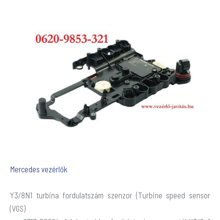
Mercedes vezérlők
Y3/8N1 turbina fordulatszám szenzor (Turbine speed sensor
(VGS)