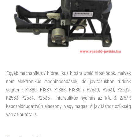
Egyéb mechanikus / hidraulikus hibára utaló hibakódok, melyek
nem elektronikus meghibásodások, de javításukban tudunk
segíteni: P1886, P1887, P1888, P1889 / P2530, P2531, P2532,
P2533, P2534, P2535 – hidraulikus nyomás az 1/4, 3, 2/5/R
kapcsolódugattyún alacsony, vagy magas. A javításhoz szükség
van az autóra is.