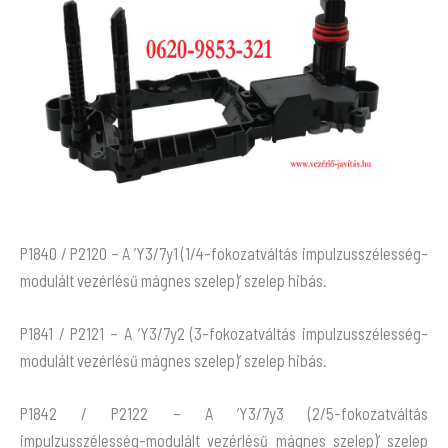
P1840 / P2120 – A ’Y3/7y1 (1/4-fokozatváltás impulzusszélesség-
modulált vezérlésű mágnes szelep)’ szelep hibás.
P1841 / P2121 – A ’Y3/7y2 (3-fokozatváltás impulzusszélesség-
modulált vezérlésű mágnes szelep)’ szelep hibás.
P1842 / P2122 – A ’Y3/7y3 (2/5-fokozatváltás
impulzusszélesség-modulált vezérlésű mágnes szelep)’ szelep