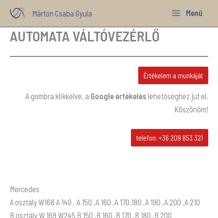
Skip
Menü
Márton Csaba Gyula
to
AUTOMATA VÁLTÓVEZÉRLŐ
content
Értékelem a munkáját
A gombra klikkelve, a
Google értékelés
lehetőséghez jut el.
Köszönöm!
telefon: +36 209 853 321
Mercedes
A osztály W168 A 140 , A 150 ,A 160 ,A 170,180 ,A 190 ,A 200 ,A 210
B osztály W 169 W245 B 150 ,B 160 ,B 170 ,B 180 ,B 200