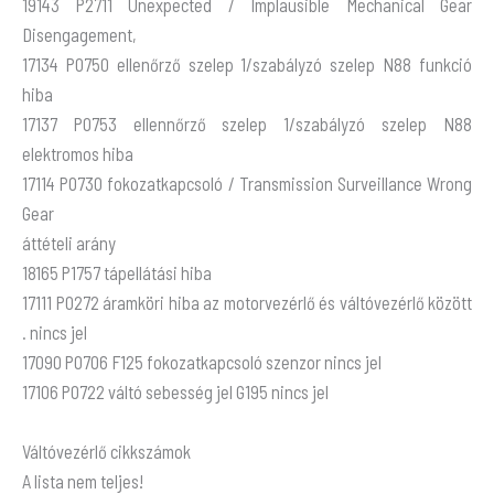
19143 P2711 Unexpected / Implausible Mechanical Gear
Disengagement,
17134 P0750 ellenőrző szelep 1/szabályzó szelep N88 funkció
hiba
17137 P0753 ellennőrző szelep 1/szabályzó szelep N88
elektromos hiba
17114 P0730 fokozatkapcsoló / Transmission Surveillance Wrong
Gear
áttételi arány
18165 P1757 tápellátási hiba
17111 P0272 áramköri hiba az motorvezérlő és váltóvezérlő között
. nincs jel
17090 P0706 F125 fokozatkapcsoló szenzor nincs jel
17106 P0722 váltó sebesség jel G195 nincs jel
Váltóvezérlő cikkszámok
A lista nem teljes!