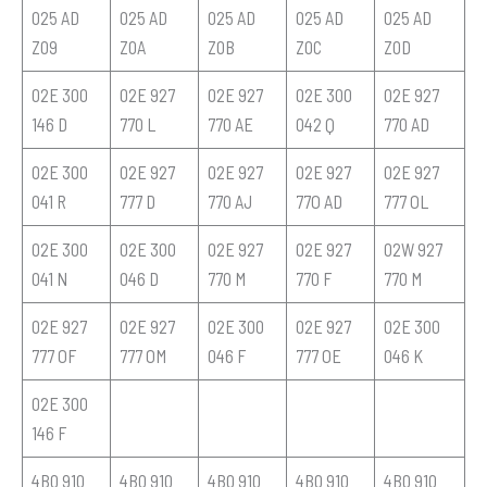
025 AD
025 AD
025 AD
025 AD
025 AD
Z09
Z0A
Z0B
Z0C
Z0D
02E 300
02E 927
02E 927
02E 300
02E 927
146 D
770 L
770 AE
042 Q
770 AD
02E 300
02E 927
02E 927
02E 927
02E 927
041 R
777 D
770 AJ
77O AD
777 OL
02E 300
02E 300
02E 927
02E 927
02W 927
041 N
046 D
770 M
770 F
770 M
02E 927
02E 927
02E 300
02E 927
02E 300
777 OF
777 OM
046 F
777 OE
046 K
02E 300
146 F
4B0 910
4B0 910
4B0 910
4B0 910
4B0 910