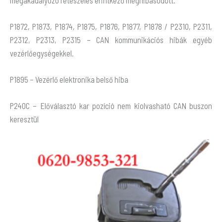
megakadályozó reteszelés érintkező meghibásodott.
P1872, P1873, P1874, P1875, P1876, P1877, P1878 / P2310, P2311,
P2312, P2313, P2315 – CAN kommunikációs hibák egyéb
vezérlőegységekkel.
P1895 – Vezérlő elektronika belső hiba
P240C – Előválasztó kar pozíció nem kiolvasható CAN buszon
keresztül