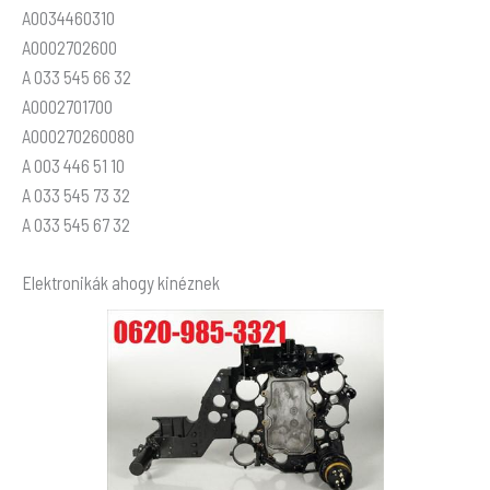
A0034460310
A0002702600
A 033 545 66 32
A0002701700
A000270260080
A 003 446 51 10
A 033 545 73 32
A 033 545 67 32
Elektronikák ahogy kinéznek