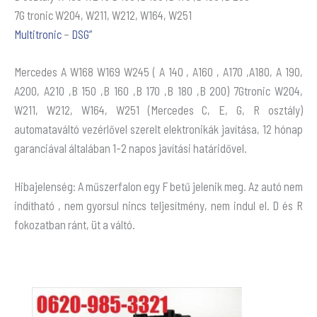
7G tronic W204, W211, W212, W164, W251
Multitronic
–
DSG”
Mercedes A W168 W169 W245 ( A 140 , A160 , A170 ,A180, A 190,
A200, A210 ,B 150 ,B 160 ,B 170 ,B 180 ,B 200) 7Gtronic W204,
W211, W212, W164, W251 (Mercedes C, E, G, R osztály)
automataváltó vezérlővel szerelt elektronikák javítása, 12 hónap
garanciával általában 1-2 napos javítási határidővel.
Hibajelenség: A műszerfalon egy F betű jelenik meg. Az autó nem
indítható , nem gyorsul nincs teljesítmény, nem indul el. D és R
fokozatban ránt, üt a váltó.