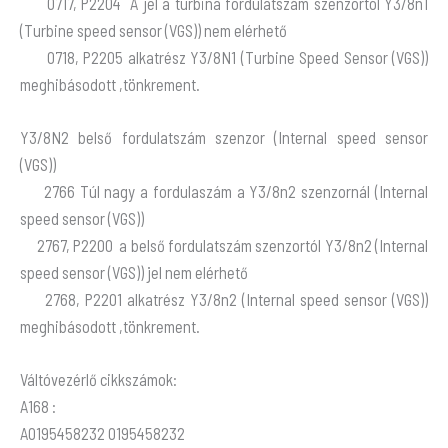
0717, P2204 A jel a turbina fordulatszám szenzortól Y3/8n1
(Turbine speed sensor (VGS)) nem elérhető
0718, P2205 alkatrész Y3/8N1 (Turbine Speed Sensor (VGS))
meghibásodott ,tönkrement.
Y3/8N2 belső fordulatszám szenzor (Internal speed sensor
(VGS))
2766 Túl nagy a fordulaszám a Y3/8n2 szenzornál (Internal
speed sensor (VGS))
2767, P2200 a belső fordulatszám szenzortól Y3/8n2 (Internal
speed sensor (VGS)) jel nem elérhető
2768, P2201 alkatrész Y3/8n2 (Internal speed sensor (VGS))
meghibásodott ,tönkrement.
Váltóvezérlő cikkszámok:
A168 :
A0195458232 0195458232