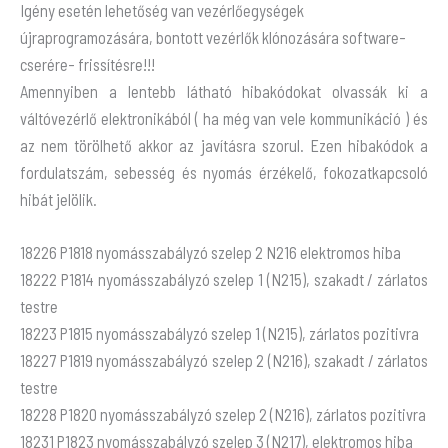
Igény esetén lehetőség van vezérlőegységek
újraprogramozására, bontott vezérlők klónozására software-
cserére- frissítésre!!!
Amennyiben a lentebb látható hibakódokat olvassák ki a
váltóvezérlő elektronikából ( ha még van vele kommunikáció ) és
az nem törölhető akkor az javításra szorul. Ezen hibakódok a
fordulatszám, sebesség és nyomás érzékelő, fokozatkapcsoló
hibát jelölik.
18226 P1818 nyomásszabályzó szelep 2 N216 elektromos hiba
18222 P1814 nyomásszabályzó szelep 1 (N215), szakadt / zárlatos
testre
18223 P1815 nyomásszabályzó szelep 1 (N215), zárlatos pozitivra
18227 P1819 nyomásszabályzó szelep 2 (N216), szakadt / zárlatos
testre
18228 P1820 nyomásszabályzó szelep 2 (N216), zárlatos pozitivra
18231 P1823 nyomásszabályzó szelep 3 (N217), elektromos hiba