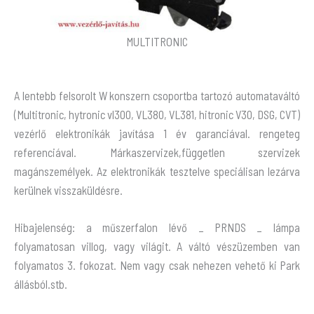
MULTITRONIC
A lentebb felsorolt W konszern csoportba tartozó automataváltó
(Multitronic, hytronic vl300, VL380, VL381, hitronic V30, DSG, CVT)
vezérlő elektronikák javítása 1 év garanciával. rengeteg
referenciával. Márkaszervizek,független szervizek
magánszemélyek. Az elektronikák tesztelve speciálisan lezárva
kerülnek visszaküldésre.
Hibajelenség: a műszerfalon lévő _ PRNDS _ lámpa
folyamatosan villog, vagy világit. A váltó vészüzemben van
folyamatos 3. fokozat. Nem vagy csak nehezen vehető ki Park
állásból.stb.