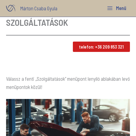
Skip
Menü
Márton Csaba Gyula
to
SZOLGÁLTATÁSOK
content
telefon: +36 209 853 321
Válassz a fenti „Szolgáltatások” menüpont lenyíló ablakában levő
menüpontok közül!