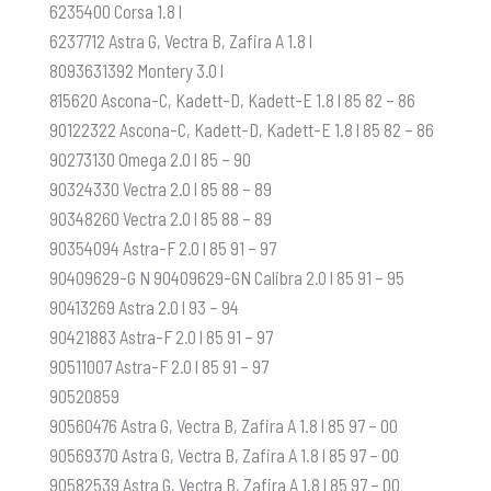
6235400 Corsa 1.8 l
6237712 Astra G, Vectra B, Zafira A 1.8 l
8093631392 Montery 3.0 l
815620 Ascona-C, Kadett-D, Kadett-E 1.8 l 85 82 – 86
90122322 Ascona-C, Kadett-D, Kadett-E 1.8 l 85 82 – 86
90273130 Omega 2.0 l 85 – 90
90324330 Vectra 2.0 l 85 88 – 89
90348260 Vectra 2.0 l 85 88 – 89
90354094 Astra-F 2.0 l 85 91 – 97
90409629-G N 90409629-GN Calibra 2.0 l 85 91 – 95
90413269 Astra 2.0 l 93 – 94
90421883 Astra-F 2.0 l 85 91 – 97
90511007 Astra-F 2.0 l 85 91 – 97
90520859
90560476 Astra G, Vectra B, Zafira A 1.8 l 85 97 – 00
90569370 Astra G, Vectra B, Zafira A 1.8 l 85 97 – 00
90582539 Astra G, Vectra B, Zafira A 1.8 l 85 97 – 00