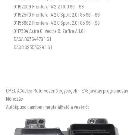
91152069 Frontera-A 2.2 l 100 96 – 98
91152540 Frontera-A 2.0 Sport 2.0 l 85 96 – 98
91153882 Frontera-A 2.0 Sport 2.0 l 85 96 – 98
9117394 Astra G, Vectra B, Zafira A 1.8 l
DASA 09364479 1.6 l
DASB 09353529 1.6 l
OPEL ACdelco Motorvezérlő egységek – E78 javítás programozás
klónozás
Autótípusok amiben megtalálható a vezérlő: