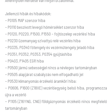
Amennyiben kérdése van hívjon bizalommal.
Jellemző hibák és hibakódok:
– P0105 MAP szenzor hiba
– P0110 beszívott levegő hőmérséklet szenzor hiba
– P0120, P0220, P1500, P1550 – fojtószelep vezérlési hiba
– P0230 üzemanyag szivattyú relé vezérlés hiba
– P0335, P0340 főtengely és vezérműtengely jeladó hiba
– P0351, P0352, P0353, P0354 gyújtáshiba
– P0403, P1405 EGR hiba
– P0500 jármű sebességjel nincs a névleges tartományban
– P0505 alapjárat szabályzás nem elfogadható jel
– P0530 klímanyomás érzékelő áramköri hiba:
– P0606, P1600 (Z18XE) vezérlőegység belső hiba, programozza
újra a vezérlő
– P1105 (Z16YNG, CNG) földgáznyomás érzékelő nincs megfelelő
tartományban