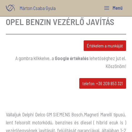
Skip
Menü
Márton Csaba Gyula
to
OPEL BENZIN VEZÉRLŐ JAVÍTÁS
content
Értékelem a munkáját
A gombra klikkelve, a
Google értékelés
lehetőséghez jut el.
Köszönöm!
telefon: +36 209 853 321
Vállaljuk Delphi Delco GM SIEMENS Bosch,Magneti Marelli típusú,
lent felsorolt motorkódú, benzines és diesel ( hibrid ecuk is )
vezérlőegységek javítását, felújítását garanciával, általában 1-2