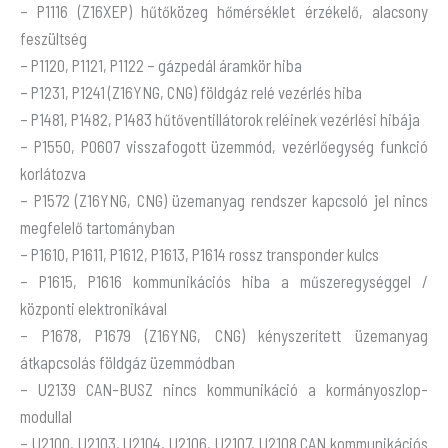
– P1116 (Z16XEP) hűtőközeg hőmérséklet érzékelő, alacsony
feszültség
– P1120, P1121, P1122 – gázpedál áramkör hiba
– P1231, P1241 (Z16YNG, CNG) földgáz relé vezérlés hiba
– P1481, P1482, P1483 hűtőventillátorok reléinek vezérlési hibája
– P1550, P0607 visszafogott üzemmód, vezérlőegység funkció
korlátozva
– P1572 (Z16YNG, CNG) üzemanyag rendszer kapcsoló jel nincs
megfelelő tartományban
– P1610, P1611, P1612, P1613, P1614 rossz transponder kulcs
– P1615, P1616 kommunikációs hiba a műszeregységgel /
központi elektronikával
– P1678, P1679 (Z16YNG, CNG) kényszerített üzemanyag
átkapcsolás földgáz üzemmódban
– U2139 CAN-BUSZ nincs kommunikáció a kormányoszlop-
modullal
– U2100, U2103, U2104, U2106, U2107, U2108 CAN kommunikációs