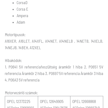
CorsaD
Corsa E
Ampera
Adam
Motortípusok:
A16XER, A16LET, A14XFL, A14NET, A14NELB , 14NETB, 14XELB,
14NEJB, 14BEH, A12XEL
Hibakódok:
1. P0641 5V referenciafeszültség áramkör 1 hiba 2. P0651 5V
referencia Áramkör 2 hiba 3. P0697 5V referencia Áramkör 3 hiba
4. P06A3 5V referencia
Motorvezérlő számok:
OPEL 12373225
OPEL 12649905
OPEL 12668868
ACDelco 12668991
ACDelco 12643636
ACDelco 12669749