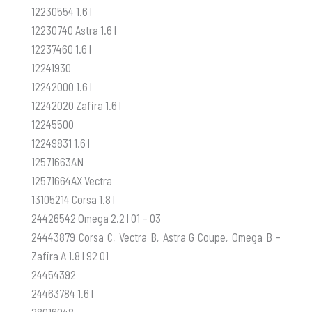
12230554 1.6 l
12230740 Astra 1.6 l
12237460 1.6 l
12241930
12242000 1.6 l
12242020 Zafira 1.6 l
12245500
12249831 1.6 l
12571663AN
12571664AX Vectra
13105214 Corsa 1.8 l
24426542 Omega 2.2 l 01 – 03
24443879 Corsa C, Vectra B, Astra G Coupe, Omega B -
Zafira A 1.8 l 92 01
24454392
24463784 1.6 l