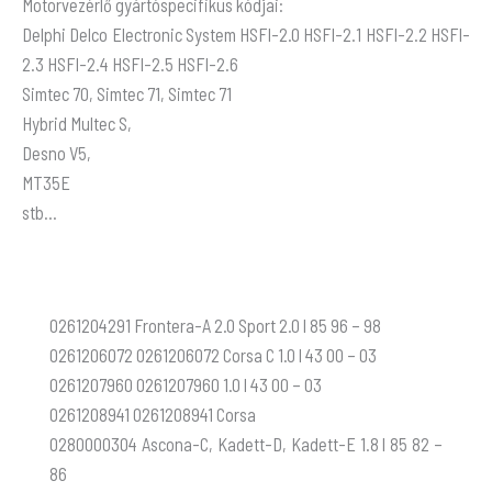
Motorvezérlő gyártóspecifikus kódjai:
Delphi Delco Electronic System HSFI-2.0 HSFI-2.1 HSFI-2.2 HSFI-
2.3 HSFI-2.4 HSFI-2.5 HSFI-2.6
Simtec 70, Simtec 71, Simtec 71
Hybrid Multec S,
Desno V5,
MT35E
stb…
0261204291 Frontera-A 2.0 Sport 2.0 l 85 96 – 98
0261206072 0261206072 Corsa C 1.0 l 43 00 – 03
0261207960 0261207960 1.0 l 43 00 – 03
0261208941 0261208941 Corsa
0280000304 Ascona-C, Kadett-D, Kadett-E 1.8 l 85 82 –
86