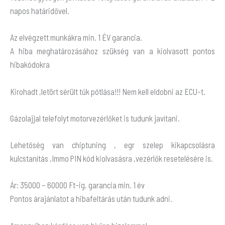
napos határidővel.
Az elvégzett munkákra min. 1 ÉV garancia.
A hiba meghatározásához szükség van a kiolvasott pontos
hibakódokra
Kirohadt ,letört sérült tűk pótlása!!! Nem kell eldobni az ECU-t.
Gázolajjal telefolyt motorvezérlőket is tudunk javítani.
Lehetőség van chiptuning , egr szelep kikapcsolásra
kulcstanítás ,Immo PIN kód kiolvasásra ,vezérlők resetelésére is.
Ár: 35000 – 60000 Ft-ig. garancia min. 1 év
Pontos árajánlatot a hibafeltárás után tudunk adni.