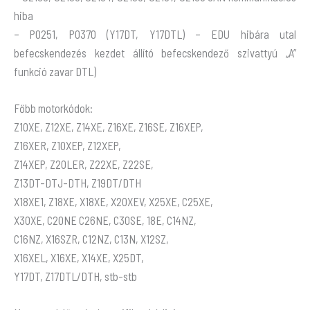
hiba
– P0251, P0370 (Y17DT, Y17DTL) – EDU hibára utal
befecskendezés kezdet állító befecskendező szivattyú „A”
funkció zavar DTL)
Főbb motorkódok:
Z10XE, Z12XE, Z14XE, Z16XE, Z16SE, Z16XEP,
Z16XER, Z10XEP, Z12XEP,
Z14XEP, Z20LER, Z22XE, Z22SE,
Z13DT-DTJ-DTH, Z19DT/DTH
X18XE1, Z18XE, X18XE, X20XEV, X25XE, C25XE,
X30XE, C20NE C26NE, C30SE, 18E, C14NZ,
C16NZ, X16SZR, C12NZ, C13N, X12SZ,
X16XEL, X16XE, X14XE, X25DT,
Y17DT, Z17DTL/DTH, stb-stb