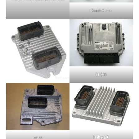
Bosch 7 .x.x.
EDC 16
Multech C
MT 35