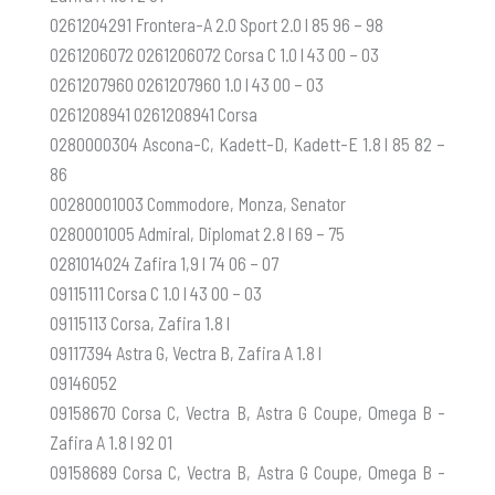
0261204291 Frontera-A 2.0 Sport 2.0 l 85 96 – 98
0261206072 0261206072 Corsa C 1.0 l 43 00 – 03
0261207960 0261207960 1.0 l 43 00 – 03
0261208941 0261208941 Corsa
0280000304 Ascona-C, Kadett-D, Kadett-E 1.8 l 85 82 –
86
00280001003 Commodore, Monza, Senator
0280001005 Admiral, Diplomat 2.8 l 69 – 75
0281014024 Zafira 1,9 l 74 06 – 07
09115111 Corsa C 1.0 l 43 00 – 03
09115113 Corsa, Zafira 1.8 l
09117394 Astra G, Vectra B, Zafira A 1.8 l
09146052
09158670 Corsa C, Vectra B, Astra G Coupe, Omega B -
Zafira A 1.8 l 92 01
09158689 Corsa C, Vectra B, Astra G Coupe, Omega B -