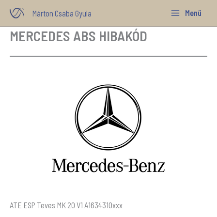
Skip
Menü
Márton Csaba Gyula
to
MERCEDES ABS HIBAKÓD
content
ATE ESP Teves MK 20 V1 A1634310xxx