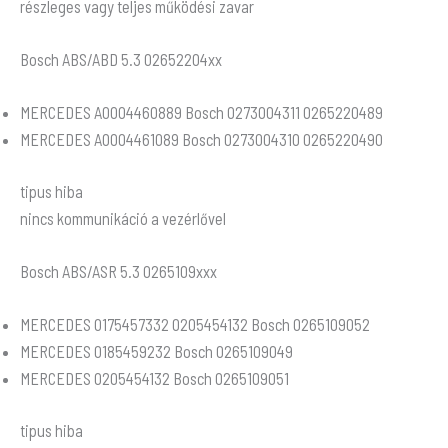
részleges vagy teljes működési zavar
Bosch ABS/ABD 5.3 02652204xx
MERCEDES A0004460889 Bosch 0273004311 0265220489
MERCEDES A0004461089 Bosch 0273004310 0265220490
tipus hiba
nincs kommunikáció a vezérlővel
Bosch ABS/ASR 5.3 0265109xxx
MERCEDES 0175457332 0205454132 Bosch 0265109052
MERCEDES 0185459232 Bosch 0265109049
MERCEDES 0205454132 Bosch 0265109051
tipus hiba