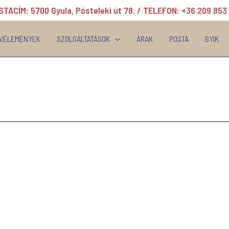
TACÍM: 5700 Gyula, Pósteleki út 78. / TELEFON:
+36 209 853
VÉLEMÉNYEK
SZOLGÁLTATÁSOK
ÁRAK
POSTA
GYIK